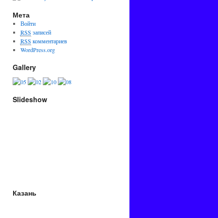
Мета
Войти
RSS
записей
RSS
комментариев
WordPress.org
Gallery
Slideshow
Казань