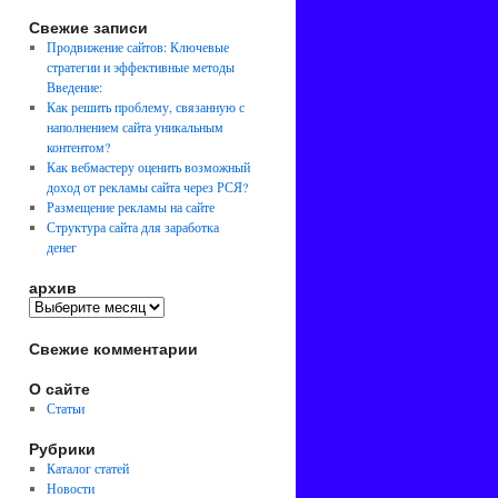
Свежие записи
Продвижение сайтов: Ключевые
стратегии и эффективные методы
Введение:
Как решить проблему, связанную с
наполнением сайта уникальным
контентом?
Как вебмастеру оценить возможный
доход от рекламы сайта через РСЯ?
Размещение рекламы на сайте
Структура сайта для заработка
денег
архив
Свежие комментарии
О сайте
Статьи
Рубрики
Каталог статей
Новости