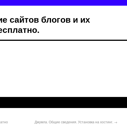
е сайтов блогов и их
есплатно.
латно
Джумла. Общие сведения. Установка на хостинг.
→