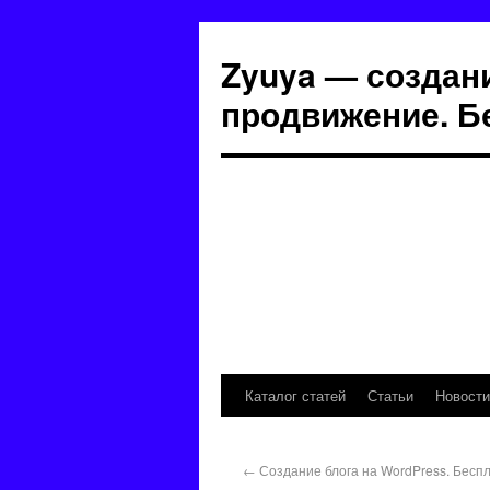
Zyuya — создани
продвижение. Б
Каталог статей
Статьи
Новости
←
Создание блога на WordPress. Бесп