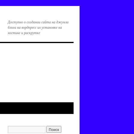
Доступно о создании сайта на джумла
блога на вордпресс их установке на
хостинг и раскрутке