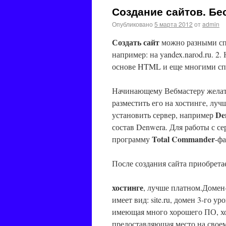
Создание сайтов. Бе
Опубликовано
5 марта 2012
от
admin
Создать сайт
можно разными спо
например: на yandex.narod.ru.
2. 
основе HTML и еще многими сп
Начинающему Вебмастеру жела
разместить его на хостинге, лу
De
установить сервер, например
состав Denwera. Для работы с с
Total Commander
программу
-ф
После создания сайта приобрет
хостинге
, лучше платном.Домен-
имеет вид: site.ru, домен 3-го ур
имеющая много хорошего ПО, хо
предоставляющая место на своем