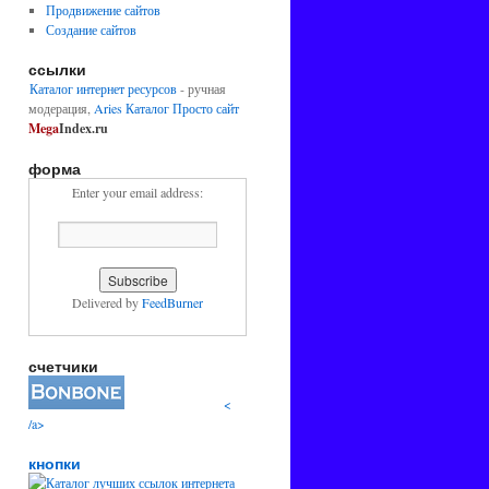
Продвижение сайтов
Создание сайтов
ссылки
Каталог интернет ресурсов
- ручная
модерация,
Aries
Каталог Просто сайт
Mega
Index.ru
форма
Enter your email address:
Delivered by
FeedBurner
счетчики
<
/a>
кнопки