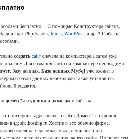
сплатно
собами бесплатно: 1.С помощью Конструктора сайтов,
Сайт
На движках Php-Fusion,
Jumla
,
WordPress
и др. 3.
на
особами.
создать
тельно
сайт
сначала на компьютере,а затем уже
чше платном.Для создания сайта на компьютере необходимо
nwer
База данных MySql
, базу данных.
уже входит в
ервером и базой данных необходимо также установить
айловый редактор.
домен 2-го уровня
аем
и размещаем сайт на
 это интернет- адрес вашего сайта.Домен 2-го уровня
овня- вид: site.hosting.ru.Хостинг- это обычно фирма,
рошего железа, первоклассных специалистов и
 жестком диске для размещения вашего сайта. Но перед тем