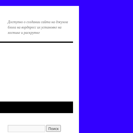
Доступно о создании сайта на джумла
блога на вордпресс их установке на
хостинг и раскрутке