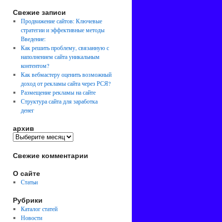
Свежие записи
Продвижение сайтов: Ключевые
стратегии и эффективные методы
Введение:
Как решить проблему, связанную с
наполнением сайта уникальным
контентом?
Как вебмастеру оценить возможный
доход от рекламы сайта через РСЯ?
Размещение рекламы на сайте
Структура сайта для заработка
денег
архив
Свежие комментарии
О сайте
Статьи
Рубрики
Каталог статей
Новости