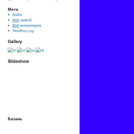
Мета
Войти
RSS
записей
RSS
комментариев
WordPress.org
Gallery
Slideshow
Казань