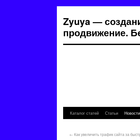
Zyuya — создани
продвижение. Б
Каталог статей
Статьи
Новости
←
Как увеличить трафик сайта за быст