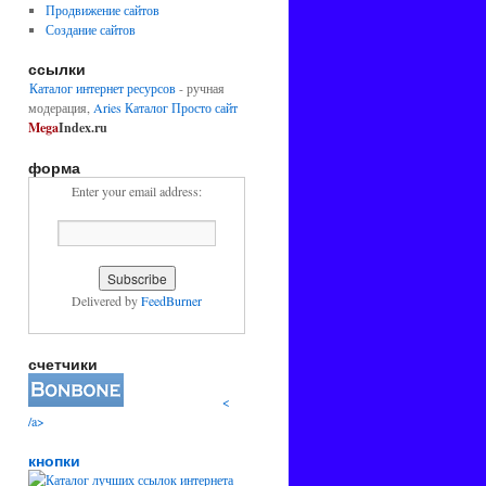
Продвижение сайтов
Создание сайтов
ссылки
Каталог интернет ресурсов
- ручная
модерация,
Aries
Каталог Просто сайт
Mega
Index.ru
форма
Enter your email address:
Delivered by
FeedBurner
счетчики
<
/a>
кнопки