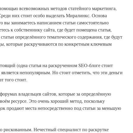
с помощью всевозможных методов статейного маркетинга,
реди них стоит особо выделать Миралинкс. Основа
что вы занимаетесь написанием статьи самостоятельно
тесь к собственнику сайта, где будет помещена статья,
 статьи определённого тематического содержания, где будут
ицы, которые раскручиваются по конкретным ключевым
тоящий (одна статья на раскрученном SEO-блоге стоит
не является непопулярным. Но стоит отметить, что эти деньги
ат того стоит.
форумах владельцев сайтов, которые за определённую
своём ресурсе. Это очень хороший метод, поскольку
ок продают места непосредственно под статьи за меньшую
ко рискованным. Нечестный специалист по раскрутке