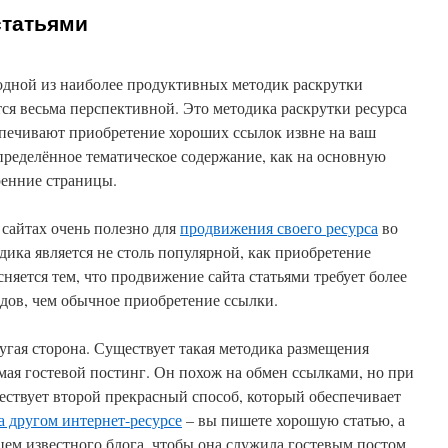
статьями
 одной из наиболее продуктивных методик раскрутки
тся весьма перспективной. Это методика раскрутки ресурса
печивают приобретение хороших ссылок извне на ваш
пределённое тематическое содержание, как на основную
тренние страницы.
 сайтах очень полезно для
продвижения своего ресурса
во
дика является не столь популярной, как приобретение
няется тем, что продвижение сайта статьями требует более
дов, чем обычное приобретение ссылки.
ругая сторона. Существует такая методика размещения
емая гостевой постинг. Он похож на обмен ссылками, но при
ествует второй прекрасный способ, который обеспечивает
а другом интернет-ресурсе
– вы пишете хорошую статью, а
ьцем известного блога, чтобы она служила гостевым постом.