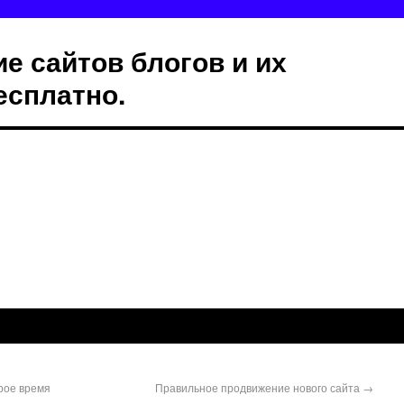
е сайтов блогов и их
есплатно.
рое время
Правильное продвижение нового сайта
→